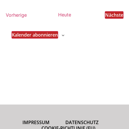
Ve
Veranstaltungen
Heute
Nächste
Vorherige
Kalender abonnieren
IMPRESSUM
DATENSCHUTZ
COOKIE-RICHTLINIE (EU)