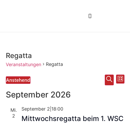
CLUBBOOTE BUCHEN
Regatta
Regatta
Veranstaltungen
Veran
Ve
Suche
Anstehend
Liste
Datum
An
Such
wählen.
September 2026
Na
und
September 2|18:00
Mi.
Ansic
2
Mittwochsregatta beim 1. WSC
Navig