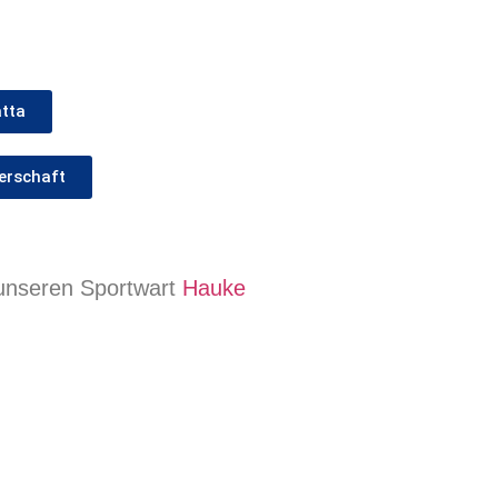
tta
erschaft
 unseren Sportwart
Hauke