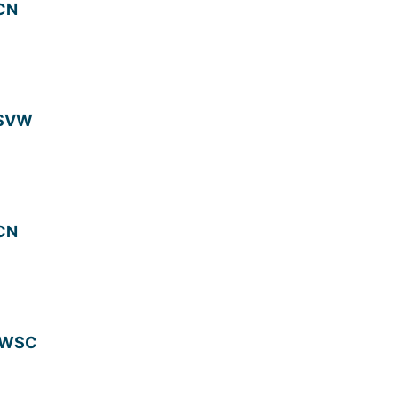
YCN
TSVW
YCN
. WSC