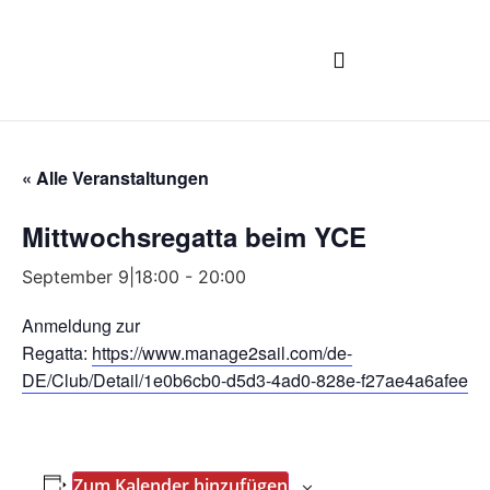
CLUBBOOTE BUCHEN
« Alle Veranstaltungen
Mittwochsregatta beim YCE
September 9|18:00
-
20:00
Anmeldung zur
Regatta:
https://www.manage2sail.com/de-
DE/Club/Detail/1e0b6cb0-d5d3-4ad0-828e-f27ae4a6afee
Zum Kalender hinzufügen