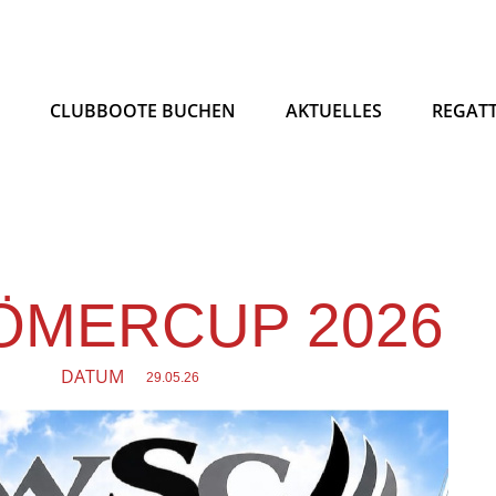
N
CLUBBOOTE BUCHEN
AKTUELLES
REGAT
ÖMERCUP 2026
DATUM
29.05.26