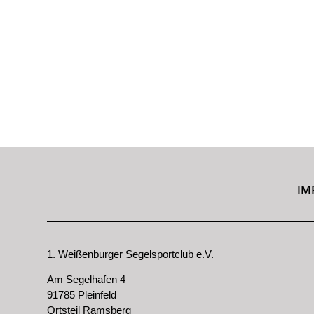
IM
1. Weißenburger Segelsportclub e.V.
Am Segelhafen 4
91785 Pleinfeld
Ortsteil Ramsberg